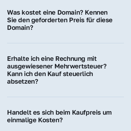
für Ihre Website, Weiterleitung, E-Mail-
Was kostet eine Domain? Kennen 
Adressen oder als digitale Investition.
Sie den geforderten Preis für diese 
Domain?
Der Preis variiert je nach Domain. Für diese 
Domain liegt ein konkreter Kaufpreis vor – 
kontaktieren Sie uns gerne für ein 
Erhalte ich eine Rechnung mit 
unverbindliches Angebot.
ausgewiesener Mehrwertsteuer? 
Kann ich den Kauf steuerlich 
absetzen?
Ja, Sie erhalten eine Rechnung mit MwSt. 
Für Unternehmen ist der Kauf in der Regel 
steuerlich absetzbar.
Handelt es sich beim Kaufpreis um 
einmalige Kosten?
Ja. Der Kaufpreis ist einmalig. Nur beim 