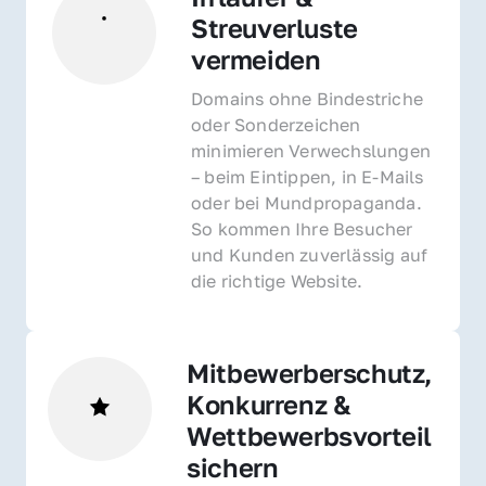
Streuverluste 
vermeiden
Domains ohne Bindestriche 
oder Sonderzeichen 
minimieren Verwechslungen 
– beim Eintippen, in E-Mails 
oder bei Mundpropaganda. 
So kommen Ihre Besucher 
und Kunden zuverlässig auf 
die richtige Website.
Mitbewerberschutz, 
Konkurrenz & 
Wettbewerbsvorteil 
sichern 