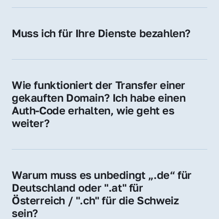
späteren Betrieb der Domain (z. B. beim 
Hosting-Anbieter) fallen geringe laufende 
Muss ich für Ihre Dienste bezahlen?
Gebühren an. Diese bewegen sich für .de 
Nein, bei uns zahlen Sie nur den Kaufpreis 
Domains bei ca. 5€ / Jahr
der Domain – ohne zusätzliche Vermittlungs- 
oder Servicegebühren.
Wie funktioniert der Transfer einer 
gekauften Domain? Ich habe einen 
Auth-Code erhalten, wie geht es 
weiter?
Mit dem Auth-Code beauftragen Sie Ihren 
Provider, die Domain zu übernehmen. Gerne 
begleiten wir Sie bei diesem einfachen und 
Warum muss es unbedingt „.de“ für 
schnellen Prozess.
Deutschland oder ".at" für 
Österreich / ".ch" für die Schweiz 
sein?