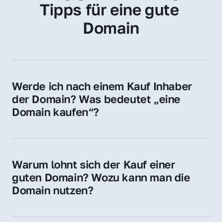
Tipps für eine gute 
Domain
Werde ich nach einem Kauf Inhaber 
der Domain? Was bedeutet „eine 
Domain kaufen“?
Ja, Sie werden der offizielle Domain-Inhaber. 
Sie erhalten alle Rechte zur Nutzung, 
Verwaltung oder Weiterveräußerung der 
Warum lohnt sich der Kauf einer 
Domain.
guten Domain? Wozu kann man die 
Domain nutzen?
Eine starke Domain steigert Sichtbarkeit, 
Vertrauen und Markenwert. Nutzen Sie sie 